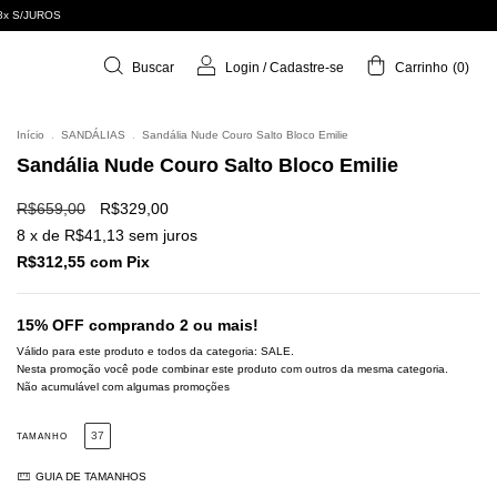
8x S/JUROS
Buscar
Login
/
Cadastre-se
Carrinho
(
0
)
Início
.
SANDÁLIAS
.
Sandália Nude Couro Salto Bloco Emilie
Sandália Nude Couro Salto Bloco Emilie
R$659,00
R$329,00
8
x de
R$41,13
sem juros
R$312,55
com
Pix
15% OFF comprando 2 ou mais!
Válido para este produto e todos da categoria: SALE.
Nesta promoção você pode combinar este produto com outros da mesma categoria.
Não acumulável com algumas promoções
37
TAMANHO
GUIA DE TAMANHOS