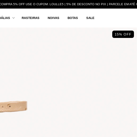
COMPRA 5% OFF USE O CUPOM: LOULLE5 | 5% DE DESCONTO NO PIX | PARCELE EM ATÉ 
DÁLIAS
RASTEIRAS
NOIVAS
BOTAS
SALE
15% OFF