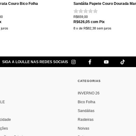
Prata Couro Bico Folha
Sandália Papete Couro Dourada Mar
00
R$659,00
x
R$626,05
com
Pix
 juros
8
x de
R$82,38
sem juros
SIGA A LOULLE NAS REDES SOCIAIS
L
CATEGORIAS
INVERNO 26
LLE
Bico Folha
Sandálias
acidade
Rasteiras
uções
Noivas