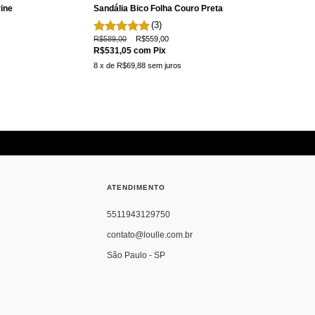
ine
Sandália Bico Folha Couro Preta
(3)
R$589,00
R$559,00
R$531,05
com
Pix
8
x de
R$69,88
sem juros
ATENDIMENTO
5511943129750
contato@loulle.com.br
São Paulo - SP