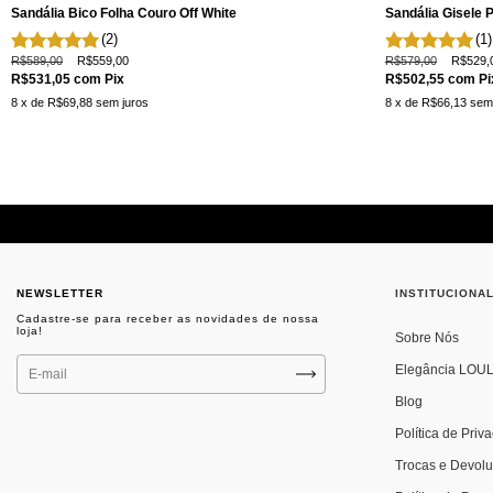
Sandália Bico Folha Couro Off White
Sandália Gisele 
(2)
(1)
R$589,00
R$559,00
R$579,00
R$529,
R$531,05
com
Pix
R$502,55
com
Pi
8
x de
R$69,88
sem juros
8
x de
R$66,13
sem
NEWSLETTER
INSTITUCIONA
Sobre Nós
Elegância LOU
Blog
Política de Priv
Trocas e Devol