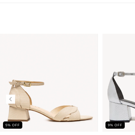
5
% OFF
9
% OFF