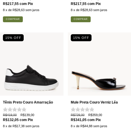
R$217,55
com
Pix
R$217,55
com
Pix
8
x de
R$28,63
sem juros
8
x de
R$28,63
sem juros
COMPRAR
COMPRAR
15% OFF
15% OFF
Tênis Preto Couro Amarração
Mule Preta Couro Verniz Léa
R$419,00
R$139,00
R$729,00
R$359,00
R$132,05
com
Pix
R$341,05
com
Pix
8
x de
R$17,38
sem juros
8
x de
R$44,88
sem juros