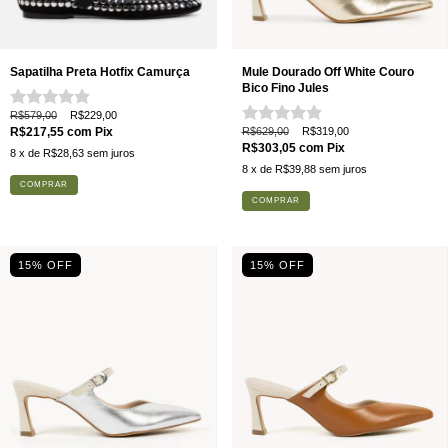
Sapatilha Preta Hotfix Camurça
Mule Dourado Off White Couro
Bico Fino Jules
R$579,00
R$229,00
R$217,55
com
Pix
R$629,00
R$319,00
R$303,05
com
Pix
8
x de
R$28,63
sem juros
8
x de
R$39,88
sem juros
COMPRAR
COMPRAR
15% OFF
15% OFF