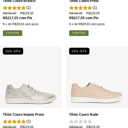
Tênis Couro Branco
Tênis Couro Preto
(1)
(1)
R$459,00
R$229,00
R$459,00
R$229,00
R$217,55
com
Pix
R$217,55
com
Pix
8
x de
R$28,63
sem juros
8
x de
R$28,63
sem juros
COMPRAR
COMPRAR
15% OFF
15% OFF
Tênis Couro Impala Prata
Tênis Couro Nude
(1)
R$459,00
R$229,00
R$459,00
R$229,00