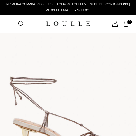
PRIMEIRA COMPRA 5% OFF USE O CUPOM: LOULLE5 | 5% DE DESCONTO NO PIX |
PARCELE EM ATÉ 8x S/JUROS
0