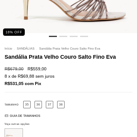
18
% OFF
Início
.
SANDÁLIAS
.
Sandália Prata Velho Couro Salto Fino Eva
Sandália Prata Velho Couro Salto Fino Eva
R$679,00
R$559,00
8
x de
R$69,88
sem juros
R$531,05
com
Pix
35
36
37
38
TAMANHO
GUIA DE TAMANHOS
Veja outras opções