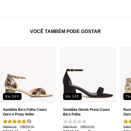
VOCÊ TAMBÉM PODE GOSTAR
5
% OFF
9
% OFF
7
%
Sandália Bico Folha Couro
Sandália Gisele Preta Couro
Rast
Ouro e Prata Velho
Bico Folha
Ouro
(5)
R$589,00
R$559,00
R$579,00
R$529,00
R$56