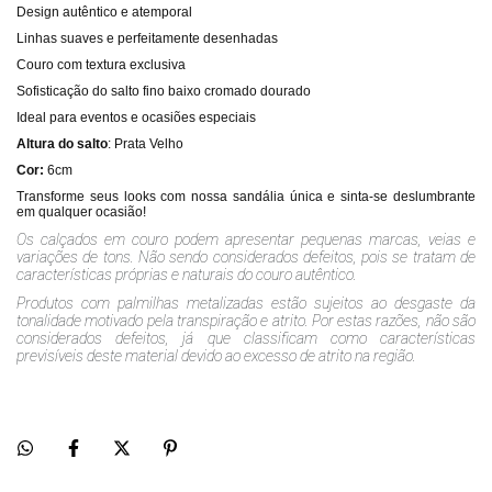
Design autêntico e atemporal
Linhas suaves e perfeitamente desenhadas
Couro com textura exclusiva
Sofisticação do salto fino baixo cromado dourado
Ideal para eventos e ocasiões especiais
Altura do salto
: Prata Velho
Cor:
6cm
Transforme seus looks com nossa sandália única e sinta-se deslumbrante
em qualquer ocasião!
Os calçados em couro podem apresentar pequenas marcas, veias e
variações de tons. Não sendo considerados defeitos, pois se tratam de
características próprias e naturais do couro autêntico.
Produtos com palmilhas metalizadas estão sujeitos ao desgaste da
tonalidade motivado pela transpiração e atrito. Por estas razões, não são
considerados defeitos, já que classificam como características
previsíveis deste material devido ao excesso de atrito na região.