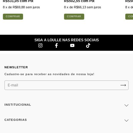
R$531,05
com
Pix
R$502,55
com
Pix
R$5
8
x de
R$69,88
sem juros
8
x de
R$66,13
sem juros
8
x 
COMPRAR
COMPRAR
CO
SIGA A LOULLE NAS REDES SOCIAIS
NEWSLETTER
INSTITUCIONAL
CATEGORIAS