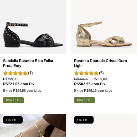
Sandália Rasteira Bico Folha
Rasteira Dourada Cristal Ouro
Preta Emy
Light
(1)
(5)
R$759,00
R$569,00
R$529,00
R$721,05
com
Pix
R$502,55
com
Pix
8
x de
R$94,88
sem juros
8
x de
R$66,13
sem juros
COMPRAR
COMPRAR
7
% OFF
7
% OFF