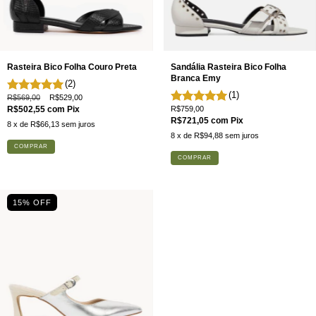
Rasteira Bico Folha Couro Preta
Sandália Rasteira Bico Folha
Branca Emy
(2)
(1)
R$569,00
R$529,00
R$502,55
com
Pix
R$759,00
R$721,05
com
Pix
8
x de
R$66,13
sem juros
8
x de
R$94,88
sem juros
COMPRAR
COMPRAR
15% OFF