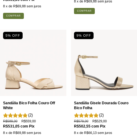
8
x de
R$69,88
sem juros
8
x de
R$69,88
sem juros
COMPRAR
COMPRAR
5
% OFF
9
% OFF
Sandália Bico Folha Couro Off
Sandália Gisele Dourada Couro
White
Bico Folha
(2)
(2)
R$589,00
R$559,00
R$579,00
R$529,00
R$531,05
com
Pix
R$502,55
com
Pix
8
x de
R$69,88
sem juros
8
x de
R$66,13
sem juros