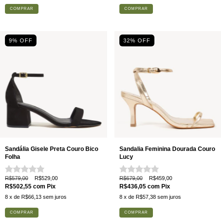
COMPRAR
COMPRAR
9
% OFF
32
% OFF
Sandália Gisele Preta Couro Bico
Sandalia Feminina Dourada Couro
Folha
Lucy
R$579,00
R$529,00
R$679,00
R$459,00
R$502,55
com
Pix
R$436,05
com
Pix
8
x de
R$66,13
sem juros
8
x de
R$57,38
sem juros
COMPRAR
COMPRAR