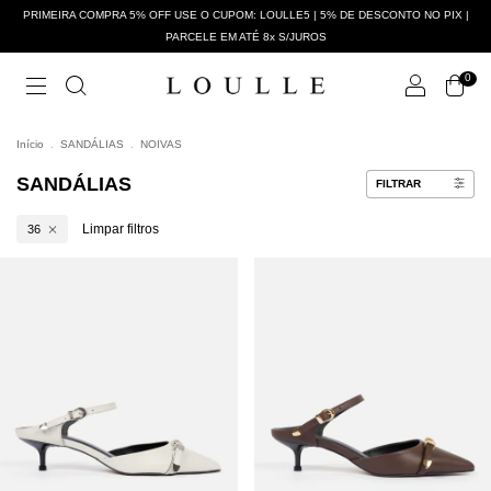
PRIMEIRA COMPRA 5% OFF USE O CUPOM: LOULLE5 | 5% DE DESCONTO NO PIX |
PARCELE EM ATÉ 8x S/JUROS
0
Início
.
SANDÁLIAS
.
NOIVAS
SANDÁLIAS
FILTRAR
Limpar filtros
36