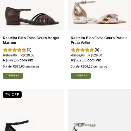
Rasteira Bico Folha Couro Margot
Rasteira Bico Folha Couro Prata e
Marrom
Prata Velho
(1)
(5)
R$679,00
R$629,00
R$569,00
R$529,00
R$597,55
com
Pix
R$502,55
com
Pix
8
x de
R$78,63
sem juros
8
x de
R$66,13
sem juros
COMPRAR
COMPRAR
7
% OFF