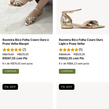
Rasteira Bico Folha Couro Ouro e
Rasteira Bico Folha Couro Ouro
Prata Velho Margot
Light e Prata Velho
(2)
(5)
R$679,00
R$629,00
R$569,00
R$529,00
R$597,55
com
Pix
R$502,55
com
Pix
8
x de
R$78,63
sem juros
8
x de
R$66,13
sem juros
COMPRAR
COMPRAR
7
% OFF
7
% OFF