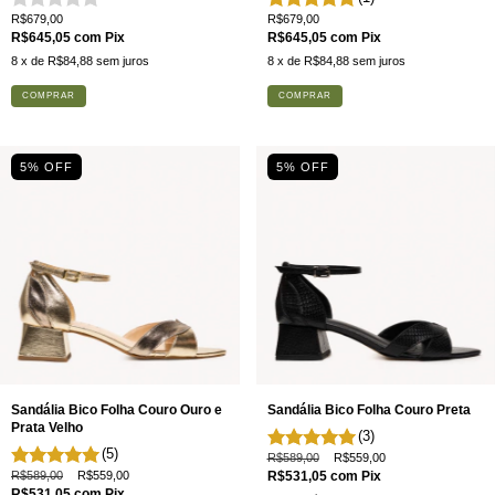
R$679,00
R$679,00
R$645,05
com
Pix
R$645,05
com
Pix
8
x de
R$84,88
sem juros
8
x de
R$84,88
sem juros
COMPRAR
COMPRAR
5
% OFF
5
% OFF
Sandália Bico Folha Couro Ouro e
Sandália Bico Folha Couro Preta
Prata Velho
(3)
(5)
R$589,00
R$559,00
R$589,00
R$559,00
R$531,05
com
Pix
R$531,05
com
Pix