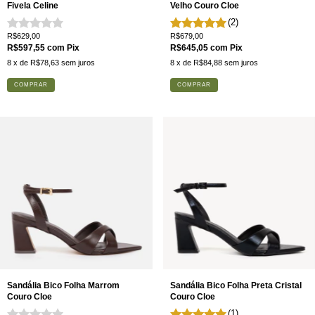
Fivela Celine
Velho Couro Cloe
(2)
R$629,00
R$679,00
R$597,55
com
Pix
R$645,05
com
Pix
8
x de
R$78,63
sem juros
8
x de
R$84,88
sem juros
COMPRAR
COMPRAR
Sandália Bico Folha Marrom
Sandália Bico Folha Preta Cristal
Couro Cloe
Couro Cloe
(1)