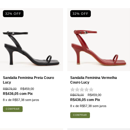
32
% OFF
32
% OFF
Sandalia Feminina Preta Couro
Sandalia Feminina Vermelha
Lucy
Couro Lucy
R$679,00
R$459,00
R$436,05
com
Pix
R$679,00
R$459,00
R$436,05
com
Pix
8
x de
R$57,38
sem juros
8
x de
R$57,38
sem juros
COMPRAR
COMPRAR