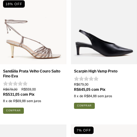
18
% OFF
Sandália Prata Velho Couro Salto
Scarpin High Vamp Preto
Fino Eva
R$679,00
R$679,00
R$559,00
R$645,05
com
Pix
R$531,05
com
Pix
8
x de
R$84,88
sem juros
8
x de
R$69,88
sem juros
COMPRAR
COMPRAR
7
% OFF